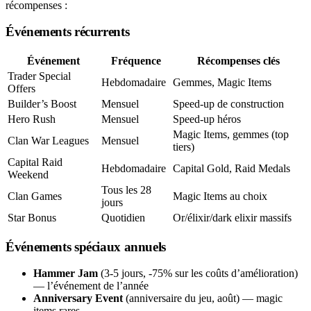
récompenses :
Événements récurrents
Événement
Fréquence
Récompenses clés
Trader Special
Hebdomadaire
Gemmes, Magic Items
Offers
Builder’s Boost
Mensuel
Speed-up de construction
Hero Rush
Mensuel
Speed-up héros
Magic Items, gemmes (top
Clan War Leagues
Mensuel
tiers)
Capital Raid
Hebdomadaire
Capital Gold, Raid Medals
Weekend
Tous les 28
Clan Games
Magic Items au choix
jours
Star Bonus
Quotidien
Or/élixir/dark elixir massifs
Événements spéciaux annuels
Hammer Jam
(3-5 jours, -75% sur les coûts d’amélioration)
— l’événement de l’année
Anniversary Event
(anniversaire du jeu, août) — magic
items rares