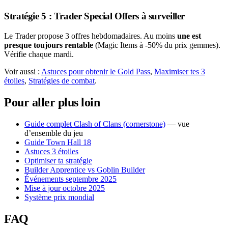
Stratégie 5 : Trader Special Offers à surveiller
Le Trader propose 3 offres hebdomadaires. Au moins
une est
presque toujours rentable
(Magic Items à -50% du prix gemmes).
Vérifie chaque mardi.
Voir aussi :
Astuces pour obtenir le Gold Pass
,
Maximiser tes 3
étoiles
,
Stratégies de combat
.
Pour aller plus loin
Guide complet Clash of Clans (cornerstone)
— vue
d’ensemble du jeu
Guide Town Hall 18
Astuces 3 étoiles
Optimiser ta stratégie
Builder Apprentice vs Goblin Builder
Événements septembre 2025
Mise à jour octobre 2025
Système prix mondial
FAQ