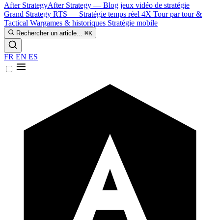
After Strategy
After Strategy — Blog jeux vidéo de stratégie
Grand Strategy
RTS — Stratégie temps réel
4X
Tour par tour &
Tactical
Wargames & historiques
Stratégie mobile
Rechercher un article...
⌘K
FR
EN
ES