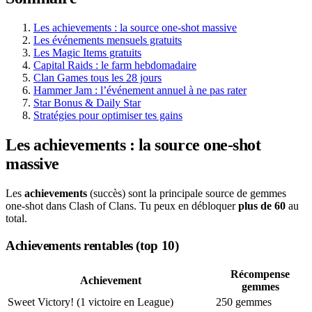
Les achievements : la source one-shot massive
Les événements mensuels gratuits
Les Magic Items gratuits
Capital Raids : le farm hebdomadaire
Clan Games tous les 28 jours
Hammer Jam : l’événement annuel à ne pas rater
Star Bonus & Daily Star
Stratégies pour optimiser tes gains
Les achievements : la source one-shot
massive
Les
achievements
(succès) sont la principale source de gemmes
one-shot dans Clash of Clans. Tu peux en débloquer
plus de 60
au
total.
Achievements rentables (top 10)
Récompense
Achievement
gemmes
Sweet Victory! (1 victoire en League)
250 gemmes