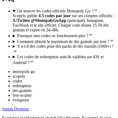
Où trouver les codes officiels Monopoly Go ?
Scopely publie
4-5 codes par jour
sur ses comptes officiels :
X/Twitter @MonopolyGoApp
(principal), Instagram,
Facebook et le site officiel. Chaque code donne 25-50 dés
gratuits et expire en 24-48h.
Pourquoi mes codes ne fonctionnent plus ?
Comment obtenir le maximum de dés gratuits par jour ?
Y a-t-il des codes pour des packs de dés massifs (1000+) ?
Les codes de redemption sont-ils valables sur iOS et
Android ?
monopoly-go
scopely
codes
redemption
des-gratuits
free-to-play
evergreen
Simon Dougnac
Fondateur et rédacteur en chef d'After Strategy. Passionné de jeux