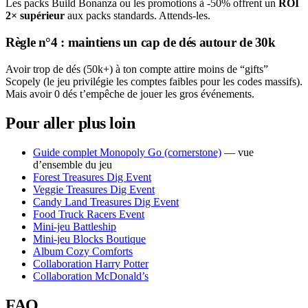
Les packs Build Bonanza ou les promotions à -50% offrent un
ROI
2× supérieur
aux packs standards. Attends-les.
Règle n°4 : maintiens un cap de dés autour de 30k
Avoir trop de dés (50k+) à ton compte attire moins de “gifts”
Scopely (le jeu privilégie les comptes faibles pour les codes massifs).
Mais avoir 0 dés t’empêche de jouer les gros événements.
Pour aller plus loin
Guide complet Monopoly Go (cornerstone)
— vue
d’ensemble du jeu
Forest Treasures Dig Event
Veggie Treasures Dig Event
Candy Land Treasures Dig Event
Food Truck Racers Event
Mini-jeu Battleship
Mini-jeu Blocks Boutique
Album Cozy Comforts
Collaboration Harry Potter
Collaboration McDonald’s
FAQ