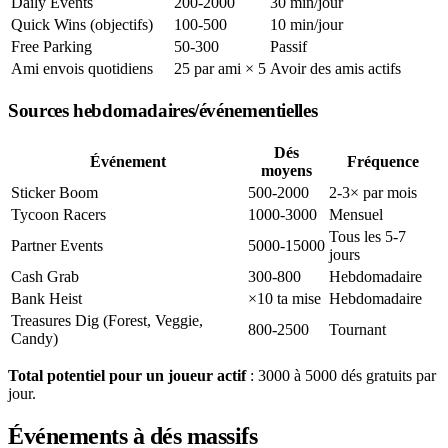
Daily Events
200-2000
30 min/jour
Quick Wins (objectifs)
100-500
10 min/jour
Free Parking
50-300
Passif
Ami envois quotidiens
25 par ami × 5
Avoir des amis actifs
Sources hebdomadaires/événementielles
Dés
Événement
Fréquence
moyens
Sticker Boom
500-2000
2-3× par mois
Tycoon Racers
1000-3000
Mensuel
Tous les 5-7
Partner Events
5000-15000
jours
Cash Grab
300-800
Hebdomadaire
Bank Heist
×10 ta mise
Hebdomadaire
Treasures Dig (Forest, Veggie,
800-2500
Tournant
Candy)
Total potentiel pour un joueur actif
: 3000 à 5000 dés gratuits par
jour.
Événements à dés massifs