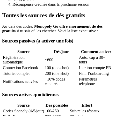
Récompense créditée dans la prochaine session
Toutes les sources de dés gratuits
Au-delà des codes,
Monopoly Go offre énormément de dés
gratuits
si tu sais où les chercher. Voici la liste exhaustive :
Sources passives (à activer une fois)
Source
Dés/jour
Comment activer
Régénération
Auto, cap à 30+
~600
automatique
tours
Connexion Facebook
100 (one-shot)
Lier ton compte FB
Tutoriel complet
200 (one-shot)
Finir l’onboarding
+10% codes
Paramètres
Notifications activées
capturés
téléphone
Sources actives quotidiennes
Source
Dés possibles
Effort
Codes Scopely (4-5/jour)
100-250
Suivre les réseaux