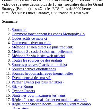
vidéo de stratégie depuis plus de 15 ans, spécialisé dans les Grand
Strategy (Paradox), les 4X et les RTS. Plus de 3000 heures
cumulées sur les titres Paradox, Civilization et Total War.
Sommaire
Sommaire
Comment fonctionnent les codes Monopoly Go
Codes actifs ce mois-ci
Comment activer un code
Méthode 1 : lien direct (le plus fréquent)
Méthode 2 : code à saisir manuellement
Méthode 3 : via le site web officiel
Toutes les sources de dés gratuits
Sources passives (à activer une fois)
Sources actives quotidiennes
Sources hebdomadaires/événementielles
Événements à dés massifs
Partner Events (les plus rentables)
Sticker Boom
Tycoon Racers
Stratégies pour maximiser tes gains
Règle n°1 : ne jamais farmer en multiplicateur ×1
Règle n°2 : Sticker Boom + Partner Event = combo
dévastateur