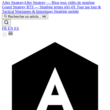
After Strategy
After Strategy — Blog jeux vidéo de stratégie
Grand Strategy
RTS — Stratégie temps réel
4X
Tour par tour &
Tactical
Wargames & historiques
Stratégie mobile
Rechercher un article...
⌘K
FR
EN
ES