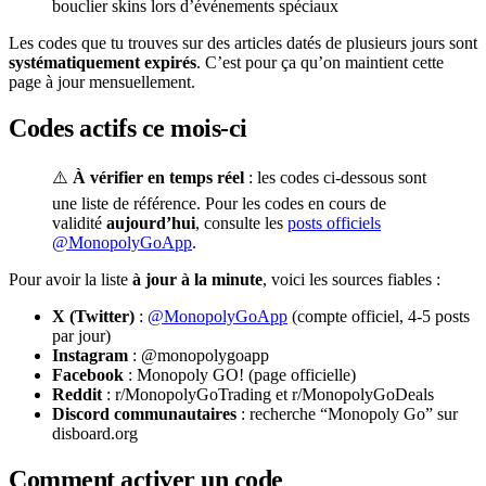
bouclier skins lors d’événements spéciaux
Les codes que tu trouves sur des articles datés de plusieurs jours sont
systématiquement expirés
. C’est pour ça qu’on maintient cette
page à jour mensuellement.
Codes actifs ce mois-ci
⚠️
À vérifier en temps réel
: les codes ci-dessous sont
une liste de référence. Pour les codes en cours de
validité
aujourd’hui
, consulte les
posts officiels
@MonopolyGoApp
.
Pour avoir la liste
à jour à la minute
, voici les sources fiables :
X (Twitter)
:
@MonopolyGoApp
(compte officiel, 4-5 posts
par jour)
Instagram
: @monopolygoapp
Facebook
: Monopoly GO! (page officielle)
Reddit
: r/MonopolyGoTrading et r/MonopolyGoDeals
Discord communautaires
: recherche “Monopoly Go” sur
disboard.org
Comment activer un code