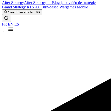
After Strategy
After Strategy — Blog jeux vidéo de stratégie
Grand Strategy
RTS
4X
Turn-based
Wargames
Mobile
Search an article...
⌘K
FR
EN
ES