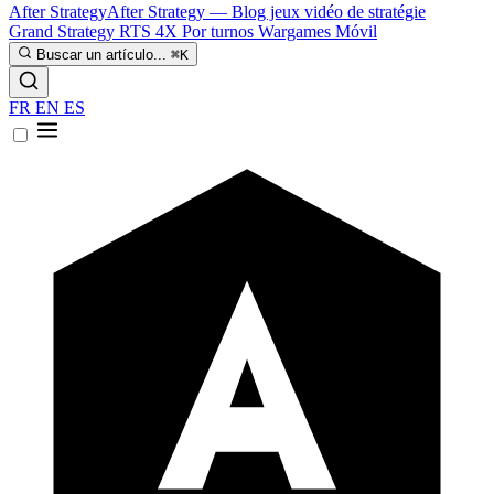
After Strategy
After Strategy — Blog jeux vidéo de stratégie
Grand Strategy
RTS
4X
Por turnos
Wargames
Móvil
Buscar un artículo...
⌘K
FR
EN
ES