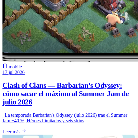
mobile
17 jul 2026
Clash of Clans — Barbarian's Odyssey:
cómo sacar el máximo al Summer Jam de
julio 2026
"La temporada Barbarian's Odyssey (julio 2026) trae el Summer
Jam −40 %, Héroes Ilimitados y seis skins
Leer más