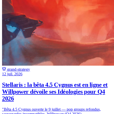
grand-strategy
12 juil. 2026
Stellaris : la bêta 4.5 Cygnus est en ligne et
Willpower dévoile ses Idéologies pour Q4
2026
"Bêta 4.5 Cygnus ouverte le 9 juillet — pop groups refondus,
sauvegardes incompatibles. Willpower (Q4 2026)