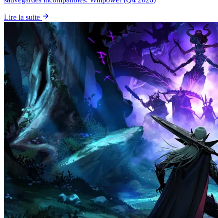
Lire la suite