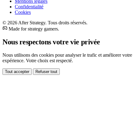
Mentions légales
Confidentialité
Cookies
© 2026 After Strategy. Tous droits réservés.
Made for strategy gamers.
Nous respectons votre vie privée
Nous utilisons des cookies pour analyser le trafic et améliorer votre
expérience. Votre choix est respecté.
Tout accepter
Refuser tout