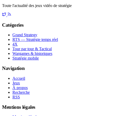
Toute l'actualité des jeux vidéo de stratégie
Catégories
Grand Strategy
RTS — Stratégie temps réel
4X
Tour par tour & Tactical
Wargames & historiques
Stratégie mobile
Navigation
Accueil
Jeux
À propos
Recherche
RSS
Mentions légales