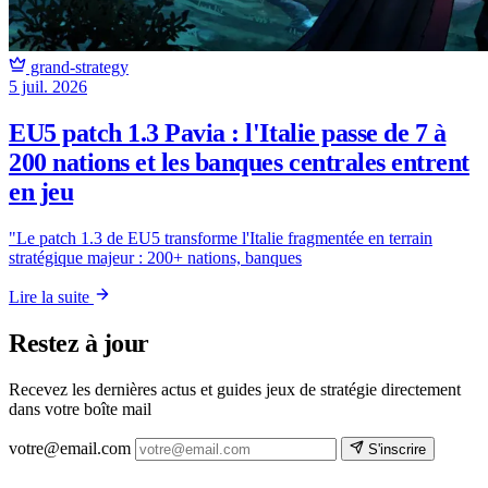
grand-strategy
5 juil. 2026
EU5 patch 1.3 Pavia : l'Italie passe de 7 à
200 nations et les banques centrales entrent
en jeu
"Le patch 1.3 de EU5 transforme l'Italie fragmentée en terrain
stratégique majeur : 200+ nations, banques
Lire la suite
Restez à jour
Recevez les dernières actus et guides jeux de stratégie directement
dans votre boîte mail
votre@email.com
S'inscrire