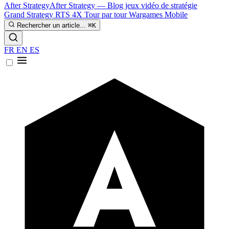
After Strategy
After Strategy — Blog jeux vidéo de stratégie
Grand Strategy
RTS
4X
Tour par tour
Wargames
Mobile
Rechercher un article...
⌘K
FR
EN
ES