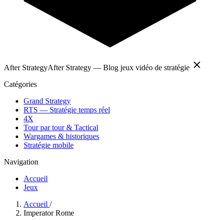
After Strategy
After Strategy — Blog jeux vidéo de stratégie
Catégories
Grand Strategy
RTS — Stratégie temps réel
4X
Tour par tour & Tactical
Wargames & historiques
Stratégie mobile
Navigation
Accueil
Jeux
Accueil
/
Imperator Rome