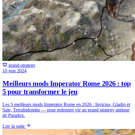
grand-strategy
10 juin 2024
Meilleurs mods Imperator Rome 2026 : top
5 pour transformer le jeu
Les 5 meilleurs mods Imperator Rome en 2026 : Invictus, Gladio et
Sale, TerraIndomita — pour redonner vie au grand strategy antique
de Paradox.
Lire la suite