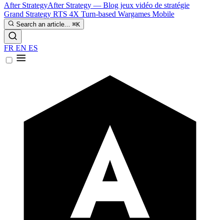
After Strategy
After Strategy — Blog jeux vidéo de stratégie
Grand Strategy
RTS
4X
Turn-based
Wargames
Mobile
Search an article...
⌘K
FR
EN
ES