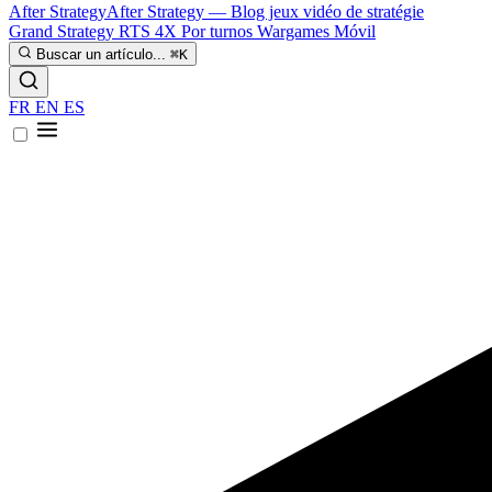
After Strategy
After Strategy — Blog jeux vidéo de stratégie
Grand Strategy
RTS
4X
Por turnos
Wargames
Móvil
Buscar un artículo...
⌘K
FR
EN
ES