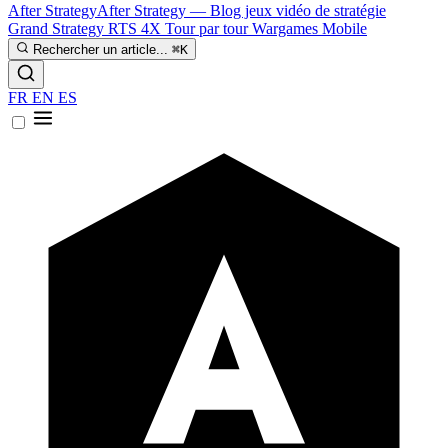
After Strategy
After Strategy — Blog jeux vidéo de stratégie
Grand Strategy
RTS
4X
Tour par tour
Wargames
Mobile
Rechercher un article...
⌘K
FR
EN
ES