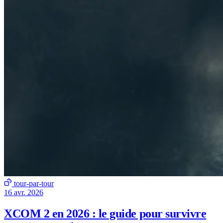
tour-par-tour
16 avr. 2026
XCOM 2 en 2026 : le guide pour survivre