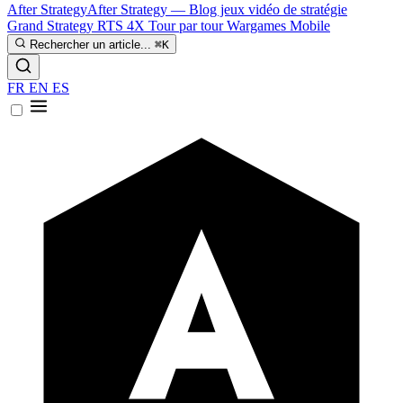
After Strategy
After Strategy — Blog jeux vidéo de stratégie
Grand Strategy
RTS
4X
Tour par tour
Wargames
Mobile
Rechercher un article...
⌘K
FR
EN
ES