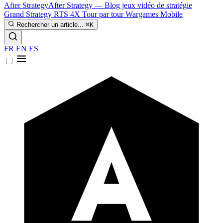
After Strategy
After Strategy — Blog jeux vidéo de stratégie
Grand Strategy
RTS
4X
Tour par tour
Wargames
Mobile
Rechercher un article...
⌘K
FR
EN
ES