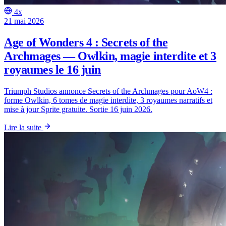
4x
21 mai 2026
Age of Wonders 4 : Secrets of the
Archmages — Owlkin, magie interdite et 3
royaumes le 16 juin
Triumph Studios annonce Secrets of the Archmages pour AoW4 :
forme Owlkin, 6 tomes de magie interdite, 3 royaumes narratifs et
mise à jour Sprite gratuite. Sortie 16 juin 2026.
Lire la suite