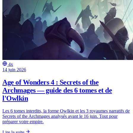
4x
14 juin 2026
Age of Wonders 4 : Secrets of the
Archmages — guide des 6 tomes et de
l'Owlkin
Les 6 tomes interdits, la forme Owlkin et les 3 royaumes narratifs de
Secrets of the Archmages analysés avant le 16 juin. Tout pour
préparer votre empire.
Lire la suite