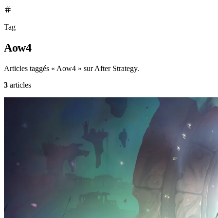
Tag
Aow4
Articles taggés « Aow4 » sur After Strategy.
3
articles