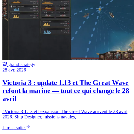
grand-strategy
28 avr. 2026
Victoria 3 : update 1.13 et The Great Wave
refont la marine — tout ce qui change le 28
avril
"Victoria 3 1.13 et l'expansion The Great Wave arrivent le 28 avril
2026. Ship Designer, missions navales,
Lire la suite