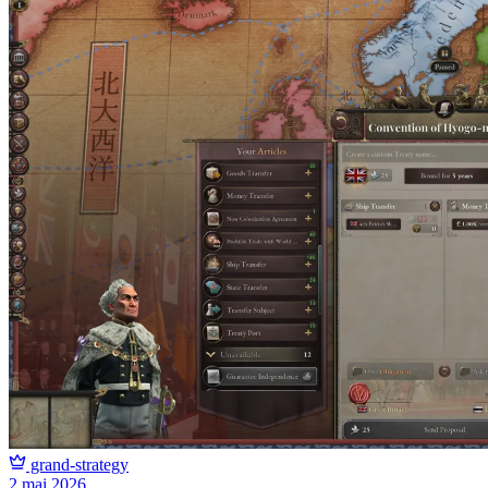
grand-strategy
2 mai 2026