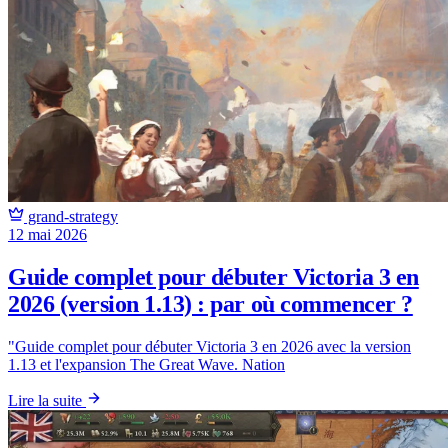
grand-strategy
12 mai 2026
Guide complet pour débuter Victoria 3 en
2026 (version 1.13) : par où commencer ?
"Guide complet pour débuter Victoria 3 en 2026 avec la version
1.13 et l'expansion The Great Wave. Nation
Lire la suite