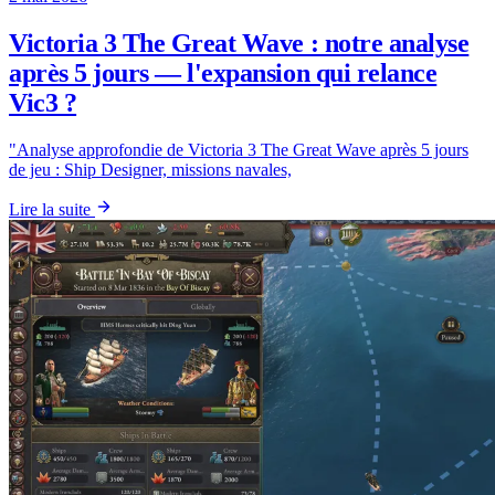
Victoria 3 The Great Wave : notre analyse
après 5 jours — l'expansion qui relance
Vic3 ?
"Analyse approfondie de Victoria 3 The Great Wave après 5 jours
de jeu : Ship Designer, missions navales,
Lire la suite