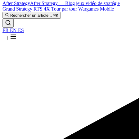
After Strategy
After Strategy — Blog jeux vidéo de stratégie
Grand Strategy
RTS
4X
Tour par tour
Wargames
Mobile
Rechercher un article...
⌘K
FR
EN
ES