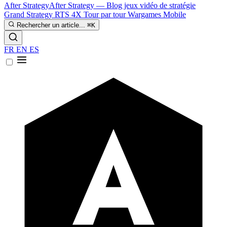
After Strategy
After Strategy — Blog jeux vidéo de stratégie
Grand Strategy
RTS
4X
Tour par tour
Wargames
Mobile
Rechercher un article...
⌘K
FR
EN
ES